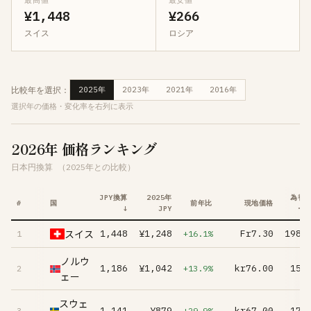
最高値
最安値
¥1,448
¥266
スイス
ロシア
比較年を選択：
2025年
2023年
2021年
2016年
選択年の価格・変化率を右列に表示
2026年 価格ランキング
日本円換算
（2025年との比較）
JPY換算
2025年
為替
#
国
前年比
現地価格
↓
JPY
ー
スイス
¥1,448
¥1,248
Fr7.30
198.
1
+16.1%
ノルウ
¥1,186
¥1,042
kr76.00
15.
2
+13.9%
ェー
スウェ
¥1,141
¥879
kr67.00
17.
3
+29.9%