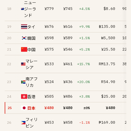
ニュー
ジーラ
¥779
¥745
$8.60
90.
18
+4.5%
ンド
タイ
¥676
¥616
฿135.00
5.
19
+9.9%
韓国
¥598
¥589
₩5,500
10.
20
+1.5%
中国
¥575
¥546
¥25.50
22.
21
+5.2%
マレー
¥533
¥461
RM13.75
38.
22
+15.7%
シア
南アフ
¥524
¥436
R54.90
9.
23
+20.0%
リカ
香港
¥505
¥486
$25.00
20.
24
+3.8%
日本
¥480
¥480
¥480
25
±0%
フィリ
¥453
¥458
₱169.00
2.
26
−1.1%
ピン