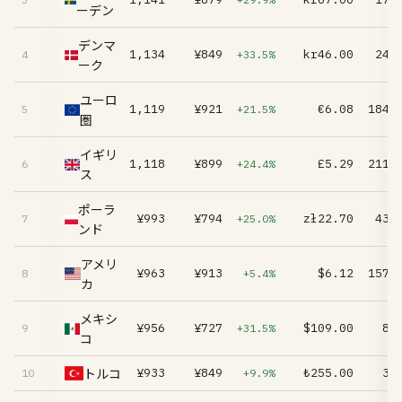
ーデン
デンマ
¥1,134
¥849
kr46.00
24.
4
+33.5%
ーク
ユーロ
¥1,119
¥921
€6.08
184.
5
+21.5%
圏
イギリ
¥1,118
¥899
£5.29
211.
6
+24.4%
ス
ポーラ
¥993
¥794
zł22.70
43.
7
+25.0%
ンド
アメリ
¥963
¥913
$6.12
157.
8
+5.4%
カ
メキシ
¥956
¥727
$109.00
8.
9
+31.5%
コ
トルコ
¥933
¥849
₺255.00
3.
10
+9.9%