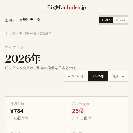
BigMac
Index
.jp
年別データ
国別データ
¥ JPY
$ USD
トップ
/
年別データ
/
2026年
年別データ
2026年
ビッグマック指数で世界の物価を日本と比較
← 2025年
2026年
最新 →
世界平均
日本の順位
¥784
25位
30カ国平均
/ 30カ国中