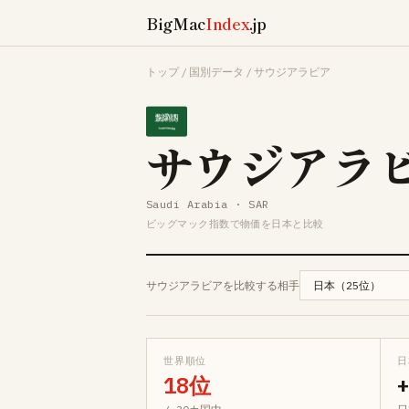
BigMac
Index
.jp
トップ
/
国別データ
/
サウジアラビア
サウジアラ
Saudi Arabia · SAR
ビッグマック指数で物価を日本と比較
サウジアラビアを比較する相手
世界順位
日
18位