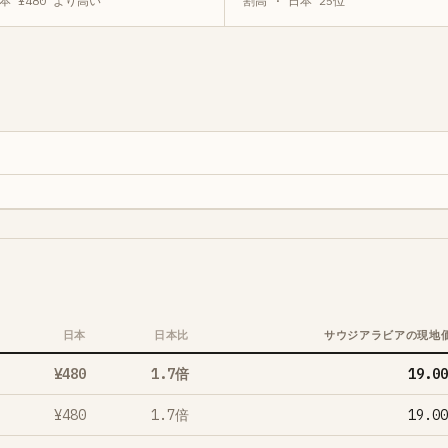
本 ¥480 より高い
割高 · 日本 25位
日本
日本比
サウジアラビアの現地
¥480
1.7倍
¥480
1.7倍