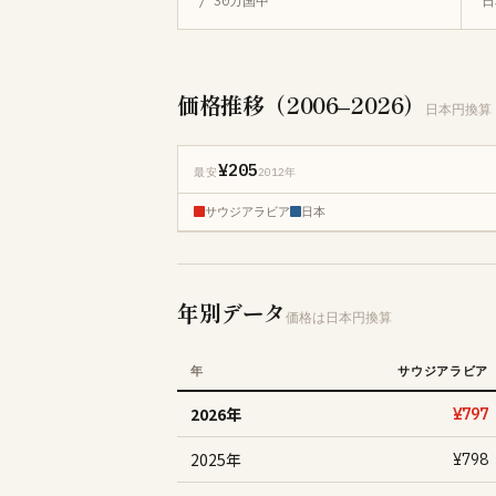
/ 30カ国中
日
価格推移（2006–2026）
日本円換算
¥205
最安
2012年
サウジアラビア
日本
年別データ
価格は日本円換算
年
サウジアラビア
2026年
¥797
2025年
¥798