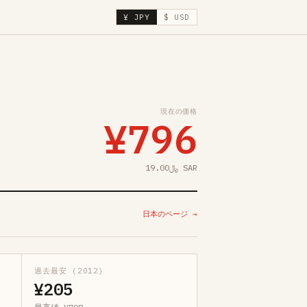
¥ JPY
$ USD
現在の価格
¥796
﷼19.00 SAR
日本のページ →
過去最安 (2012)
¥205