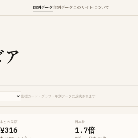
国別データ
年別データ
このサイトについて
ビア
指標カード・グラフ・年別データに反映されます
本との差額
日本比
+¥316
1.7倍