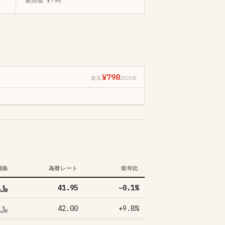
最高値 ¥798
¥798
最高
2025年
価格
為替レート
前年比
﷼19.00
41.95
−0.1%
﷼19.00
42.00
+9.8%