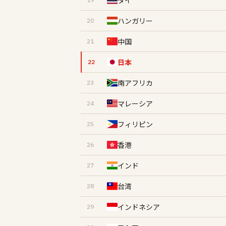
タイ
ハンガリー
20
中国
21
日本
22
南アフリカ
23
マレーシア
24
フィリピン
25
香港
26
インド
27
台湾
28
インドネシア
29