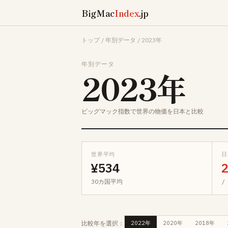
BigMac
Index
.jp
トップ
/
年別データ
/
2023年
年別データ
2023年
ビッグマック指数で世界の物価を日本と比較
世界平均
日
¥534
30カ国平均
/
比較年を選択：
2022年
2020年
2018年