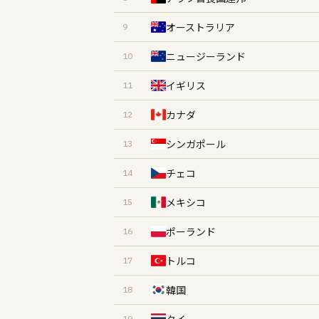
オーストラリア
9
ニュージーランド
10
イギリス
11
カナダ
12
シンガポール
13
チェコ
14
メキシコ
15
ポーランド
16
トルコ
17
韓国
18
19