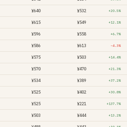
¥640
¥532
+20.5%
¥615
¥549
+12.1%
¥596
¥558
+6.7%
¥586
¥613
−4.3%
¥575
¥503
+14.4%
¥570
¥470
+21.3%
¥534
¥389
+37.2%
¥525
¥402
+30.8%
¥525
¥221
+137.7%
¥503
¥444
+13.2%
+10.1%