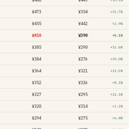
¥488
¥443
¥473
¥354
+33.7%
¥455
¥442
+2.9%
¥410
¥390
+5.1%
¥385
¥290
+32.6%
¥384
¥276
+39.0%
¥364
¥321
+13.5%
¥352
¥326
+8.1%
¥327
¥295
+11.1%
¥320
¥314
+2.2%
¥294
¥275
+6.8%