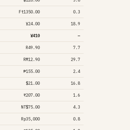
฿128.00
3.8
Ft1350.00
0.3
¥24.00
18.9
¥410
—
R49.90
7.7
RM12.90
29.7
₱155.00
2.4
$21.00
16.8
₹207.00
1.6
NT$75.00
4.3
Rp35,000
0.8