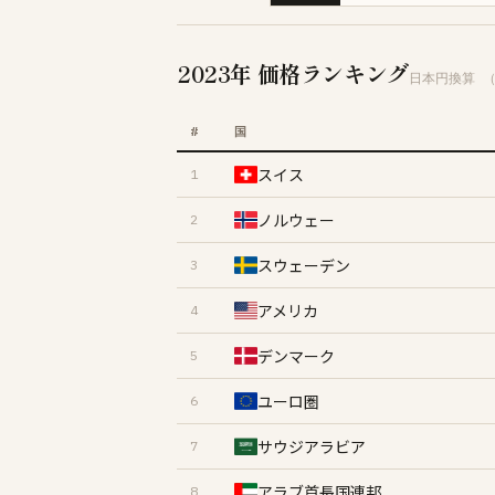
2023年 価格ランキング
日本円換算
（
#
国
スイス
1
ノルウェー
2
スウェーデン
3
アメリカ
4
デンマーク
5
ユーロ圏
6
サウジアラビア
7
アラブ首長国連邦
8