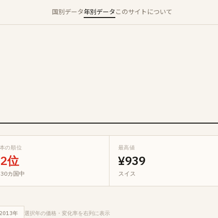
国別データ
年別データ
このサイトについて
本の順位
最高値
22位
¥939
 30カ国中
スイス
2013年
選択年の価格・変化率を右列に表示