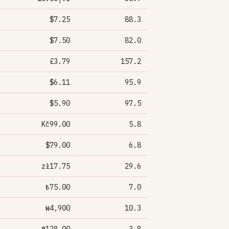
$7.25
88.3
$7.50
82.0
£3.79
157.2
$6.11
95.9
$5.90
97.5
Kč99.00
5.8
$79.00
6.8
zł17.75
29.6
₺75.00
7.0
₩4,900
10.3