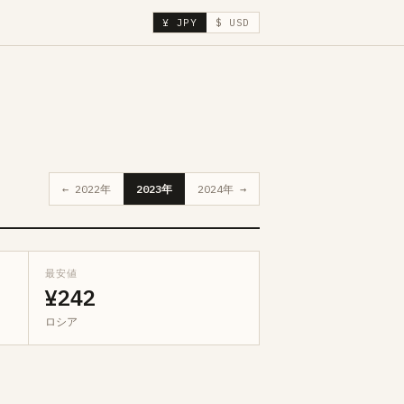
¥ JPY
$ USD
← 2022年
2023年
2024年 →
最安値
¥242
ロシア