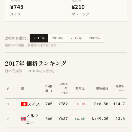
最高値
最安値
¥745
¥210
スイス
マレーシア
比較年を選択：
2016年
2014年
2012年
2007年
選択年の価格・変化率を右列に表示
2017年 価格ランキング
日本円換算
（2016年との比較）
2016
JPY換
為替レ
#
国
年
前年比
現地価格
算 ↓
ート
JPY
スイス
¥745
¥782
Fr6.50
114.7
1
−4.7%
ノルウ
¥666
¥637
kr49.00
13.6
2
+4.6%
ェー