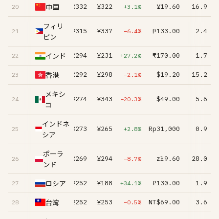
中国
¥332
¥322
¥19.60
16.9
20
+3.1%
フィリ
¥315
¥337
₱133.00
2.4
21
−6.4%
ピン
インド
¥294
¥231
₹170.00
1.7
22
+27.2%
香港
¥292
¥298
$19.20
15.2
23
−2.1%
メキシ
¥274
¥343
$49.00
5.6
24
−20.3%
コ
インドネ
¥273
¥265
Rp31,000
0.9
25
+2.8%
シア
ポーラ
¥269
¥294
zł9.60
28.0
26
−8.7%
ンド
ロシア
¥252
¥188
₽130.00
1.9
27
+34.1%
台湾
¥252
¥253
NT$69.00
3.6
28
−0.5%