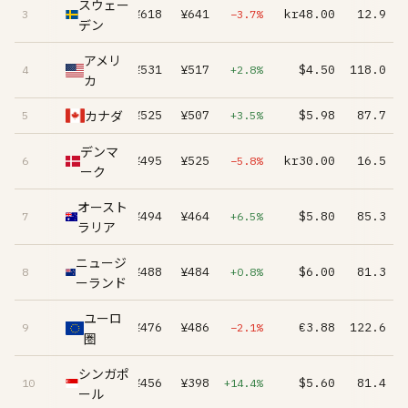
スウェー
¥618
¥641
kr48.00
12.9
3
−3.7%
デン
アメリ
¥531
¥517
$4.50
118.0
4
+2.8%
カ
カナダ
¥525
¥507
$5.98
87.7
5
+3.5%
デンマ
¥495
¥525
kr30.00
16.5
6
−5.8%
ーク
オースト
¥494
¥464
$5.80
85.3
7
+6.5%
ラリア
ニュージ
¥488
¥484
$6.00
81.3
8
+0.8%
ーランド
ユーロ
¥476
¥486
€3.88
122.6
9
−2.1%
圏
シンガポ
¥456
¥398
$5.60
81.4
10
+14.4%
ール