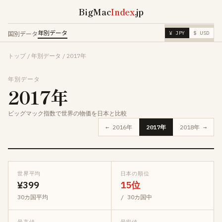
BigMac
Index
.jp
年別データ
国別データ
¥ JPY
$ USD
トップ
/
年別データ
/
2017年
年別データ
2017年
ビッグマック指数で世界の物価を日本と比較
← 2016年
2017年
2018年 →
世界平均
日本の順位
¥399
15位
30カ国平均
/ 30カ国中