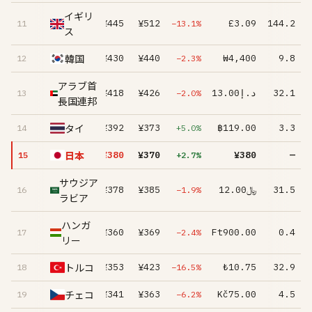
イギリ
¥445
¥512
£3.09
144.2
11
−13.1%
ス
韓国
¥430
¥440
₩4,400
9.8
12
−2.3%
アラブ首
¥418
¥426
د.إ13.00
32.1
13
−2.0%
長国連邦
タイ
¥392
¥373
฿119.00
3.3
14
+5.0%
日本
¥380
¥370
¥380
—
15
+2.7%
サウジア
¥378
¥385
﷼12.00
31.5
16
−1.9%
ラビア
ハンガ
¥360
¥369
Ft900.00
0.4
17
−2.4%
リー
トルコ
¥353
¥423
₺10.75
32.9
18
−16.5%
チェコ
¥341
¥363
Kč75.00
4.5
19
−6.2%