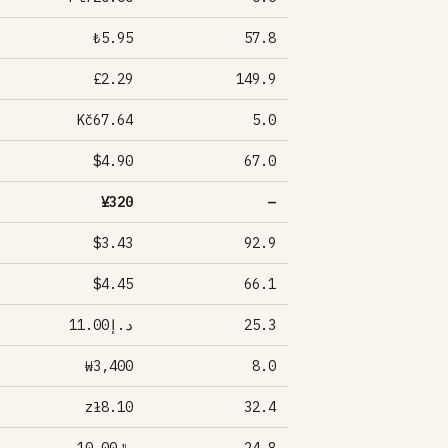
₺5.95
57.8
£2.29
149.9
Kč67.64
5.0
$4.90
67.0
¥320
—
$3.43
92.9
$4.45
66.1
د.إ11.00
25.3
₩3,400
8.0
zł8.10
32.4