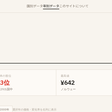
国別データ
年別データ
このサイトについて
本の順位
最高値
13位
¥642
 29カ国中
ノルウェー
2000年
選択年の価格・変化率を右列に表示