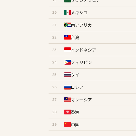
サウジアラビア
メキシコ
20
南アフリカ
21
台湾
22
インドネシア
23
フィリピン
24
タイ
25
ロシア
26
マレーシア
27
香港
28
中国
29