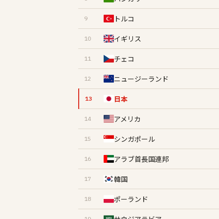
トルコ
9
イギリス
10
チェコ
11
ニュージーランド
12
日本
13
アメリカ
14
シンガポール
15
アラブ首長国連邦
16
韓国
17
ポーランド
18
19