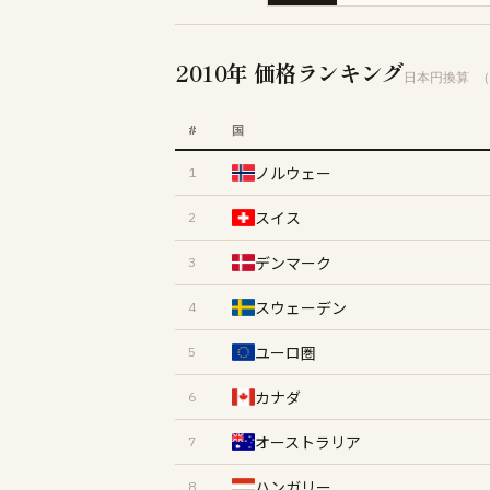
2010年 価格ランキング
日本円換算
（
#
国
ノルウェー
1
スイス
2
デンマーク
3
スウェーデン
4
ユーロ圏
5
カナダ
6
オーストラリア
7
ハンガリー
8