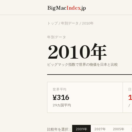
BigMac
Index
.jp
トップ
/
年別データ
/
2010年
年別データ
2010年
ビッグマック指数で世界の物価を日本と比較
世界平均
日
¥316
29カ国平均
/
比較年を選択：
2009年
2007年
2005年