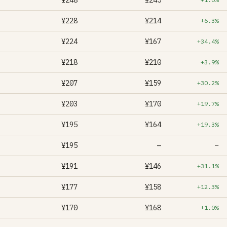
¥248
¥245
¥228
¥214
+6.3%
¥224
¥167
+34.4%
¥218
¥210
+3.9%
¥207
¥159
+30.2%
¥203
¥170
+19.7%
¥195
¥164
+19.3%
¥195
—
—
¥191
¥146
+31.1%
¥177
¥158
+12.3%
¥170
¥168
+1.0%