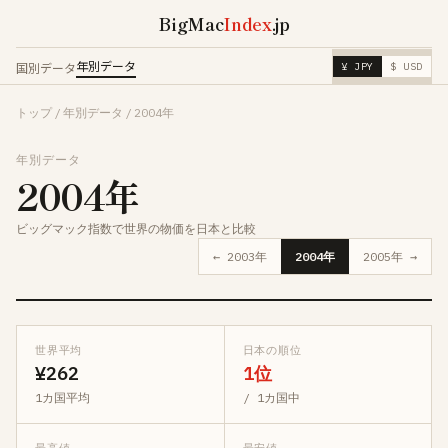
BigMac
Index
.jp
年別データ
国別データ
¥ JPY
$ USD
トップ
/
年別データ
/
2004年
年別データ
2004年
ビッグマック指数で世界の物価を日本と比較
← 2003年
2004年
2005年 →
世界平均
日本の順位
¥262
1位
1カ国平均
/ 1カ国中