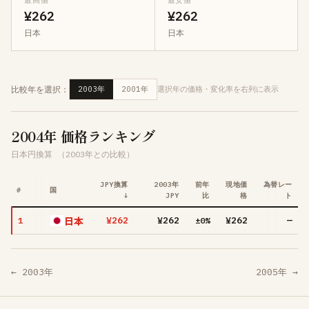
最高値
最安値
¥262
¥262
日本
日本
比較年を選択：
2003年
2001年
選択年の価格・変化率を右列に表示
2004年 価格ランキング
日本円換算
（2003年との比較）
JPY換算
2003年
前年
現地価
為替レー
#
国
↓
JPY
比
格
ト
日本
¥262
¥262
¥262
—
1
±0%
← 2003年
2005年 →