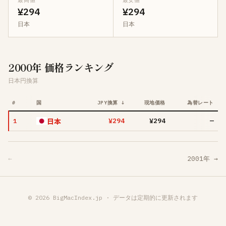
最高値
最安値
¥294
¥294
日本
日本
2000年 価格ランキング
日本円換算
#
国
JPY換算 ↓
現地価格
為替レート
日本
¥294
¥294
—
1
←
2001年 →
© 2026 BigMacIndex.jp · データは定期的に更新されます