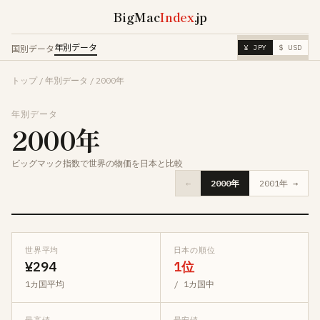
BigMac
Index
.jp
年別データ
国別データ
¥ JPY
$ USD
トップ
/
年別データ
/
2000年
年別データ
2000年
ビッグマック指数で世界の物価を日本と比較
←
2000年
2001年 →
世界平均
日本の順位
¥294
1位
1カ国平均
/ 1カ国中