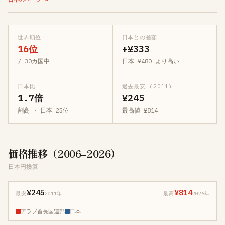
世界順位
日本との差額
16位
+¥333
/ 30カ国中
日本 ¥480 より高い
日本比
過去最安 (2011)
1.7倍
¥245
割高 · 日本 25位
最高値 ¥814
価格推移（2006–2026）
日本円換算
¥245
¥814
最安
2011年
最高
2026年
アラブ首長国連邦
日本