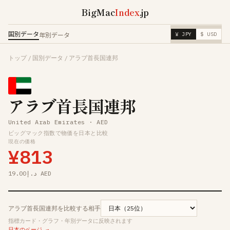
BigMac
Index
.jp
国別データ
年別データ
¥ JPY
$ USD
トップ
/
国別データ
/
アラブ首長国連邦
アラブ首長国連邦
United Arab Emirates · AED
ビッグマック指数で物価を日本と比較
現在の価格
¥813
د.إ19.00 AED
アラブ首長国連邦を比較する相手
指標カード・グラフ・年別データに反映されます
日本のページ →