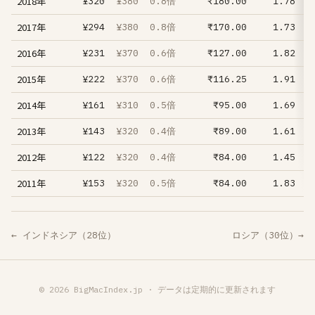
2018年
¥320
¥380
0.8倍
₹180.00
1.78
2017年
¥294
¥380
0.8倍
₹170.00
1.73
+
2016年
¥231
¥370
0.6倍
₹127.00
1.82
2015年
¥222
¥370
0.6倍
₹116.25
1.91
+
2014年
¥161
¥310
0.5倍
₹95.00
1.69
+
2013年
¥143
¥320
0.4倍
₹89.00
1.61
+
2012年
¥122
¥320
0.4倍
₹84.00
1.45
−
2011年
¥153
¥320
0.5倍
₹84.00
1.83
← インドネシア（28位）
ロシア（30位）→
© 2026 BigMacIndex.jp · データは定期的に更新されます