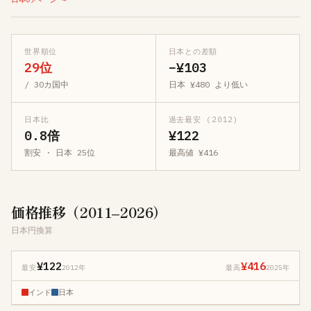
世界順位
日本との差額
29位
−¥103
/ 30カ国中
日本 ¥480 より低い
日本比
過去最安 (2012)
0.8倍
¥122
割安 · 日本 25位
最高値 ¥416
価格推移（2011–2026）
日本円換算
¥122
¥416
最安
2012年
最高
2025年
インド
日本